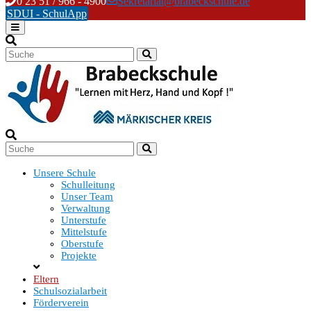
Skip
0 23 51 / 966 - 4900
Sekretariat@brabeckschule.de
to
SDUI - SchulApp
content
Unsere Schule
Schulleitung
Unser Team
Verwaltung
Unterstufe
Mittelstufe
Oberstufe
Projekte
Eltern
Schulsozialarbeit
Förderverein