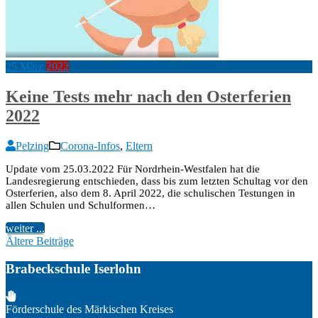
25
März
2022
Keine Tests mehr nach den Osterferien
2022
Pelzing
Corona-Infos
,
Eltern
Update vom 25.03.2022 Für Nordrhein-Westfalen hat die
Landesregierung entschieden, dass bis zum letzten Schultag vor den
Osterferien, also dem 8. April 2022, die schulischen Testungen in
allen Schulen und Schulformen…
weiter ...
Beitragsnavigation
Ältere Beiträge
Brabeckschule Iserlohn
Förderschule des Märkischen Kreises