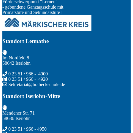
Förderschwerpunkt "Lernen"
- gebundene Ganztagsschule mit
Primarstufe und Sekundarstufe I -
Standort Letmathe
Im Nordfeld 8
58642 Iserlohn
0 23 51 / 966 - 4900
0 23 51 / 966 - 4920
Sekretariat@brabeckschule.de
Standort Iserlohn-Mitte
Mendener Str. 71
58636 Iserlohn
0 23 51 / 966 - 4950