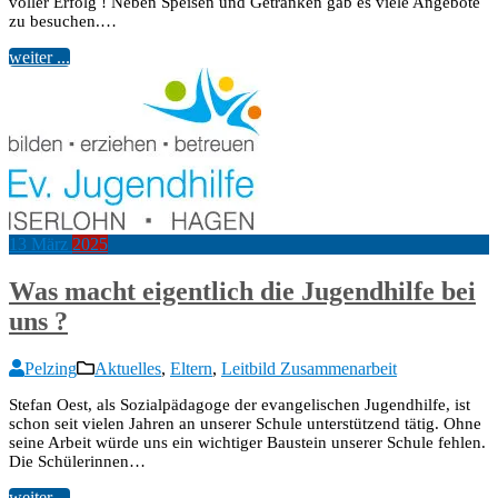
voller Erfolg ! Neben Speisen und Getränken gab es viele Angebote
zu besuchen.…
weiter ...
13
März
2025
Was macht eigentlich die Jugendhilfe bei
uns ?
Pelzing
Aktuelles
,
Eltern
,
Leitbild Zusammenarbeit
Stefan Oest, als Sozialpädagoge der evangelischen Jugendhilfe, ist
schon seit vielen Jahren an unserer Schule unterstützend tätig. Ohne
seine Arbeit würde uns ein wichtiger Baustein unserer Schule fehlen.
Die Schülerinnen…
weiter ...