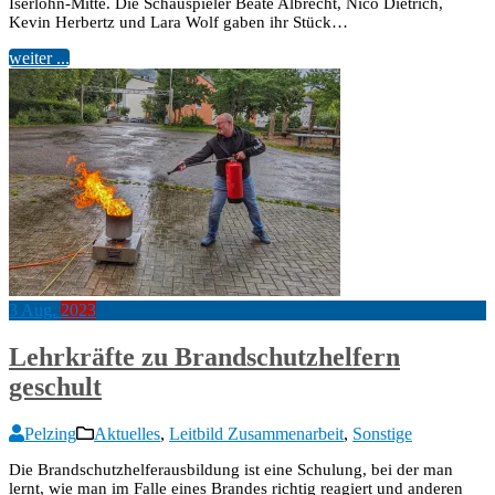
Iserlohn-Mitte. Die Schauspieler Beate Albrecht, Nico Dietrich,
Kevin Herbertz und Lara Wolf gaben ihr Stück…
weiter ...
3
Aug.
2023
Lehrkräfte zu Brandschutzhelfern
geschult
Pelzing
Aktuelles
,
Leitbild Zusammenarbeit
,
Sonstige
Die Brandschutzhelferausbildung ist eine Schulung, bei der man
lernt, wie man im Falle eines Brandes richtig reagiert und anderen