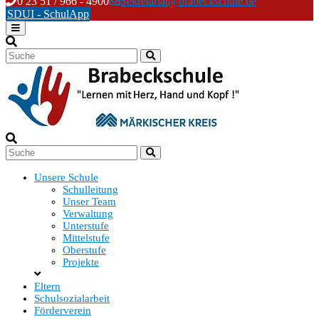
Skip
0 23 51 / 966 - 4900
Sekretariat@brabeckschule.de
to
SDUI - SchulApp
content
Unsere Schule
Schulleitung
Unser Team
Verwaltung
Unterstufe
Mittelstufe
Oberstufe
Projekte
Eltern
Schulsozialarbeit
Förderverein