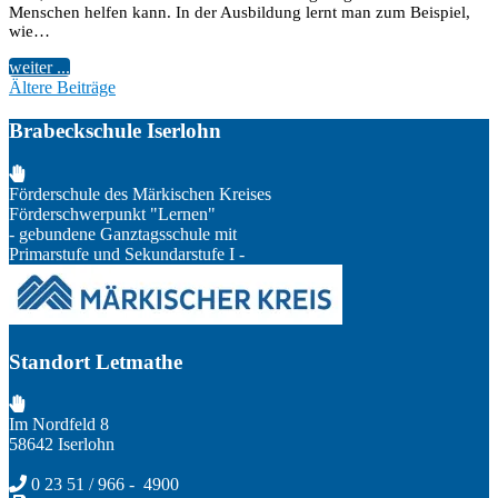
Menschen helfen kann. In der Ausbildung lernt man zum Beispiel,
wie…
weiter ...
Beitragsnavigation
Ältere Beiträge
Brabeckschule Iserlohn
Förderschule des Märkischen Kreises
Förderschwerpunkt "Lernen"
- gebundene Ganztagsschule mit
Primarstufe und Sekundarstufe I -
Standort Letmathe
Im Nordfeld 8
58642 Iserlohn
0 23 51 / 966 - 4900