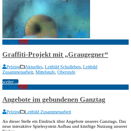
12
März
2024
Graffiti-Projekt mit „Graugegner“
Pelzing
Aktuelles
,
Leitbild Schulleben
,
Leitbild
Zusammenarbeit
,
Mittelstufe
,
Oberstufe
weiter ...
14
Nov.
2023
Angebote im gebundenen Ganztag
Pelzing
Leitbild Zusammenarbeit
An dieser Stelle ein Eindruck über Angebote unseres Ganztags. Das
neue interaktive Spielesystem Aufbau und künftige Nutzung unserer