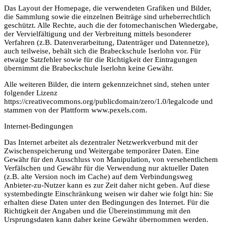
Das Layout der Homepage, die verwendeten Grafiken und Bilder,
die Sammlung sowie die einzelnen Beiträge sind urheberrechtlich
geschützt. Alle Rechte, auch die der fotomechanischen Wiedergabe,
der Vervielfältigung und der Verbreitung mittels besonderer
Verfahren (z.B. Datenverarbeitung, Datenträger und Datennetze),
auch teilweise, behält sich die Brabeckschule Iserlohn vor. Für
etwaige Satzfehler sowie für die Richtigkeit der Eintragungen
übernimmt die Brabeckschule Iserlohn keine Gewähr.
Alle weiteren Bilder, die intern gekennzeichnet sind, stehen unter
folgender Lizenz
https://creativecommons.org/publicdomain/zero/1.0/legalcode und
stammen von der Plattform www.pexels.com.
Internet-Bedingungen
Das Internet arbeitet als dezentraler Netzwerkverbund mit der
Zwischenspeicherung und Weitergabe temporärer Daten. Eine
Gewähr für den Ausschluss von Manipulation, von versehentlichem
Verfälschen und Gewähr für die Verwendung nur aktueller Daten
(z.B. alte Version noch im Cache) auf dem Verbindungsweg
Anbieter-zu-Nutzer kann es zur Zeit daher nicht geben. Auf diese
systembedingte Einschränkung weisen wir daher wie folgt hin: Sie
erhalten diese Daten unter den Bedingungen des Internet. Für die
Richtigkeit der Angaben und die Übereinstimmung mit den
Ursprungsdaten kann daher keine Gewähr übernommen werden.