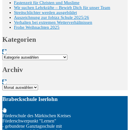
Fastenzeit für Christen und Muslime
Wir suchen Lehrkräfte – Bewirb Dich für unser Team
Streitschlichter werden ausgebildet
Auszeichnung zur fobizz Schule 2025/26
Verhalten bei extremen Wetterverhältnissen
Frohe Weihnachten 2025
Kategorien
Kategorien
Archiv
Archiv
Brabeckschule Iserlohn
Förderschule des Märkischen Kreises
Förderschwerpunkt "Lernen"
- gebundene Ganztagsschule mit