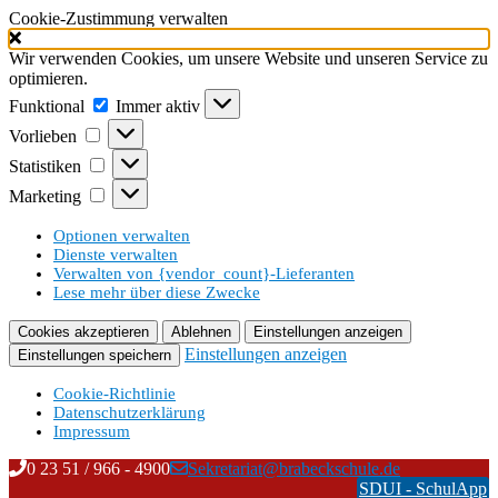
Cookie-Zustimmung verwalten
Wir verwenden Cookies, um unsere Website und unseren Service zu
optimieren.
Funktional
Funktional
Immer aktiv
Vorlieben
Vorlieben
Statistiken
Statistiken
Marketing
Marketing
Optionen verwalten
Dienste verwalten
Verwalten von {vendor_count}-Lieferanten
Lese mehr über diese Zwecke
Cookies akzeptieren
Ablehnen
Einstellungen anzeigen
Einstellungen anzeigen
Einstellungen speichern
Cookie-Richtlinie
Datenschutzerklärung
Impressum
Zum
Inhalt
Skip
0 23 51 / 966 - 4900
Sekretariat@brabeckschule.de
springen
to
SDUI - SchulApp