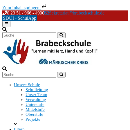
Zum Inhalt springen
Skip
0 23 51 / 966 - 4900
Sekretariat@brabeckschule.de
to
SDUI - SchulApp
content
Unsere Schule
Schulleitung
Unser Team
Verwaltung
Unterstufe
Mittelstufe
Oberstufe
Projekte
Eltern