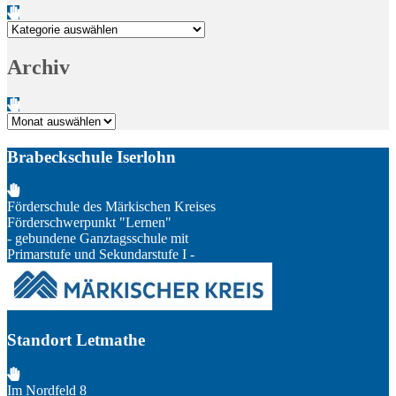
Kategorien
Archiv
Archiv
Brabeckschule Iserlohn
Förderschule des Märkischen Kreises
Förderschwerpunkt "Lernen"
- gebundene Ganztagsschule mit
Primarstufe und Sekundarstufe I -
Standort Letmathe
Im Nordfeld 8