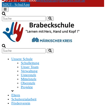
Skip
0 23 51 / 966 - 4900
Sekretariat@brabeckschule.de
to
SDUI - SchulApp
content
Unsere Schule
Schulleitung
Unser Team
Verwaltung
Unterstufe
Mittelstufe
Oberstufe
Projekte
Eltern
Schulsozialarbeit
Förderverein