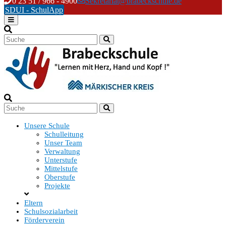
Skip
0 23 51 / 966 - 4900
Sekretariat@brabeckschule.de
to
SDUI - SchulApp
content
Unsere Schule
Schulleitung
Unser Team
Verwaltung
Unterstufe
Mittelstufe
Oberstufe
Projekte
Eltern
Schulsozialarbeit
Förderverein