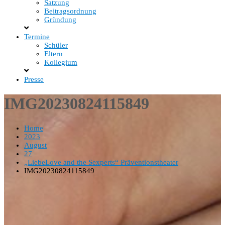
Satzung
Beitragsordnung
Gründung
Termine
Schüler
Eltern
Kollegium
Presse
IMG20230824115849
Home
2023
August
27
„LiebeLove and the Sexperts“ Präventionstheater
IMG20230824115849