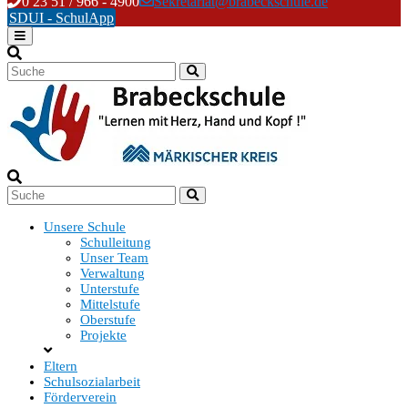
Skip
0 23 51 / 966 - 4900
Sekretariat@brabeckschule.de
to
SDUI - SchulApp
content
Unsere Schule
Schulleitung
Unser Team
Verwaltung
Unterstufe
Mittelstufe
Oberstufe
Projekte
Eltern
Schulsozialarbeit
Förderverein