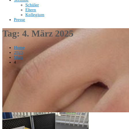
Termine
Schüler
Eltern
Kollegium
Presse
Tag:
4. März 2025
Home
2025
März
4