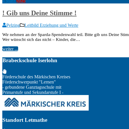
4
März
2025
! Gib uns Deine Stimme !
Pelzing
Leitbild Erziehung und Werte
Wir nehmen an der Sparda-Spendenwahl teil. Bitte gib uns Deine St
Wer wünscht sich das nicht – Kinder, die…
weiter ...
Brabeckschule Iserlohn
Förderschule des Märkischen Kreises
Förderschwerpunkt "Lernen"
- gebundene Ganztagsschule mit
Primarstufe und Sekundarstufe I -
Standort Letmathe