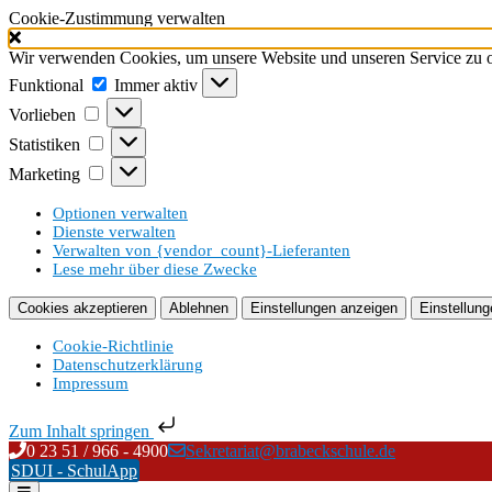
Cookie-Zustimmung verwalten
Wir verwenden Cookies, um unsere Website und unseren Service zu o
Funktional
Funktional
Immer aktiv
Vorlieben
Vorlieben
Statistiken
Statistiken
Marketing
Marketing
Optionen verwalten
Dienste verwalten
Verwalten von {vendor_count}-Lieferanten
Lese mehr über diese Zwecke
Cookies akzeptieren
Ablehnen
Einstellungen anzeigen
Einstellung
Cookie-Richtlinie
Datenschutzerklärung
Impressum
Zum Inhalt springen
Skip
0 23 51 / 966 - 4900
Sekretariat@brabeckschule.de
to
SDUI - SchulApp
content