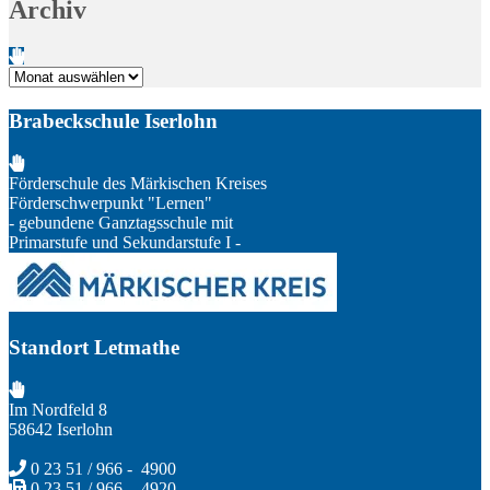
Archiv
Archiv
Brabeckschule Iserlohn
Förderschule des Märkischen Kreises
Förderschwerpunkt "Lernen"
- gebundene Ganztagsschule mit
Primarstufe und Sekundarstufe I -
Standort Letmathe
Im Nordfeld 8
58642 Iserlohn
0 23 51 / 966 - 4900
0 23 51 / 966 - 4920