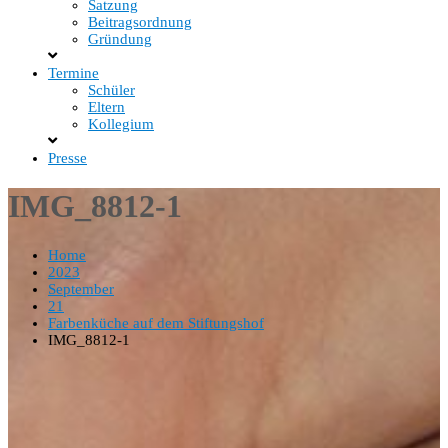
Satzung
Beitragsordnung
Gründung
Termine
Schüler
Eltern
Kollegium
Presse
IMG_8812-1
Home
2023
September
21
Farbenküche auf dem Stiftungshof
IMG_8812-1