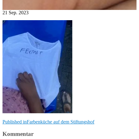
21
Sep.
2023
Beitragsnavigation
Published in
Farbenküche auf dem Stiftungshof
Kommentar