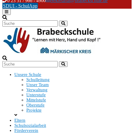
Skip
0 23 51 / 966 - 4900
Sekretariat@brabeckschule.de
to
SDUI - SchulApp
content
Unsere Schule
Schulleitung
Unser Team
Verwaltung
Unterstufe
Mittelstufe
Oberstufe
Projekte
Eltern
Schulsozialarbeit
Förderverein