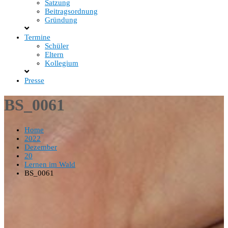
Satzung
Beitragsordnung
Gründung
Termine
Schüler
Eltern
Kollegium
Presse
BS_0061
Home
2022
Dezember
20
Lernen im Wald
BS_0061