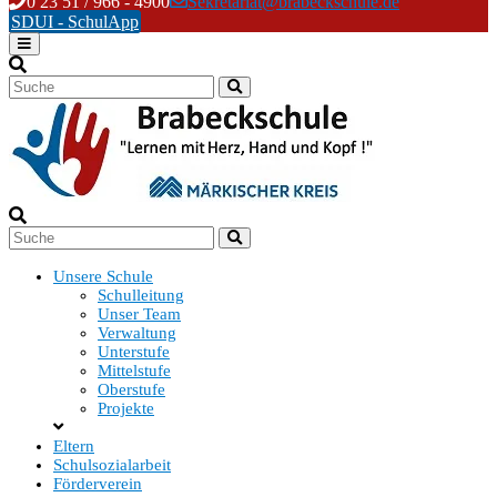
Skip
0 23 51 / 966 - 4900
Sekretariat@brabeckschule.de
to
SDUI - SchulApp
content
Unsere Schule
Schulleitung
Unser Team
Verwaltung
Unterstufe
Mittelstufe
Oberstufe
Projekte
Eltern
Schulsozialarbeit
Förderverein