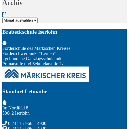
Archiv
Archiv
Brabeckschule Iserlohn
Förderschule des Märkischen Kreises
Förderschwerpunkt "Lernen"
- gebundene Ganztagsschule mit
Primarstufe und Sekundarstufe I -
Standort Letmathe
Im Nordfeld 8
58642 Iserlohn
0 23 51 / 966 - 4900
0 23 51 / 966 - 4920