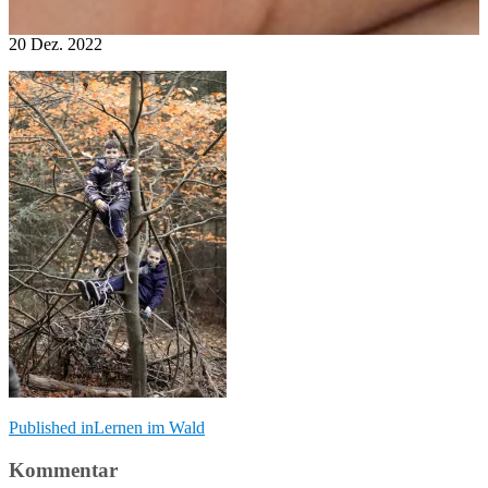
20
Dez.
2022
Beitragsnavigation
Published in
Lernen im Wald
Kommentar