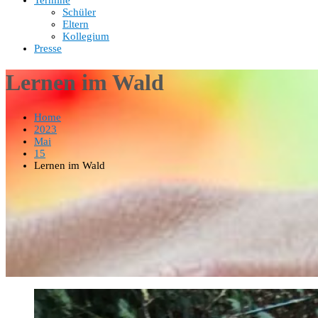
Termine
Schüler
Eltern
Kollegium
Presse
Lernen im Wald
Home
2023
Mai
15
Lernen im Wald