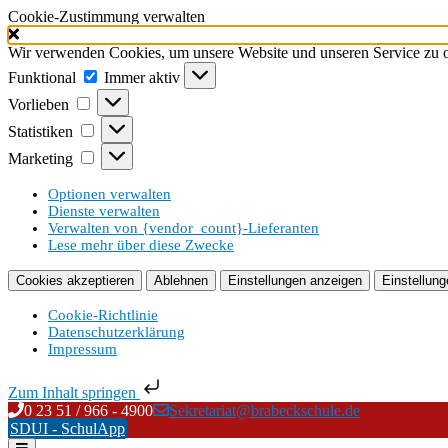
Cookie-Zustimmung verwalten
Wir verwenden Cookies, um unsere Website und unseren Service zu o
Funktional
Funktional
Immer aktiv
Vorlieben
Vorlieben
Statistiken
Statistiken
Marketing
Marketing
Optionen verwalten
Dienste verwalten
Verwalten von {vendor_count}-Lieferanten
Lese mehr über diese Zwecke
Cookies akzeptieren
Ablehnen
Einstellungen anzeigen
Einstellung
Cookie-Richtlinie
Datenschutzerklärung
Impressum
Zum Inhalt springen
Skip
0 23 51 / 966 - 4900
Sekretariat@brabeckschule.de
to
SDUI - SchulApp
content