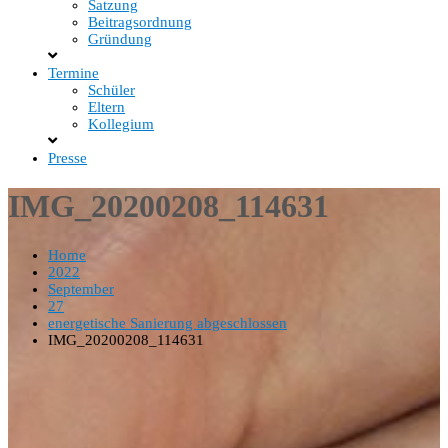
Satzung
Beitragsordnung
Gründung
Termine
Schüler
Eltern
Kollegium
Presse
IMG_20200208_114631
Home
2022
September
27
energetische Sanierung abgeschlossen
IMG_20200208_114631