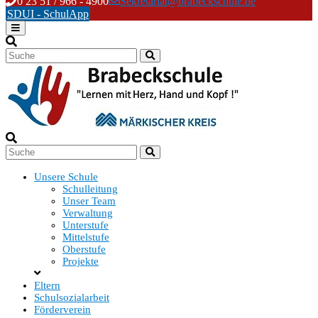
Skip
0 23 51 / 966 - 4900
Sekretariat@brabeckschule.de
to
SDUI - SchulApp
content
Unsere Schule
Schulleitung
Unser Team
Verwaltung
Unterstufe
Mittelstufe
Oberstufe
Projekte
Eltern
Schulsozialarbeit
Förderverein