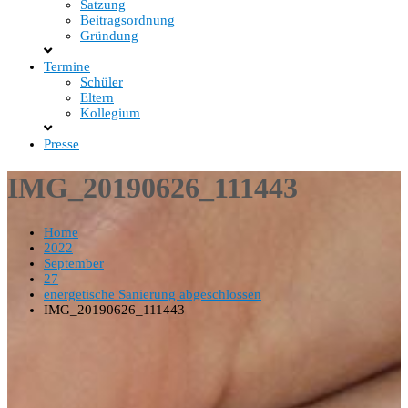
Satzung
Beitragsordnung
Gründung
Termine
Schüler
Eltern
Kollegium
Presse
IMG_20190626_111443
Home
2022
September
27
energetische Sanierung abgeschlossen
IMG_20190626_111443