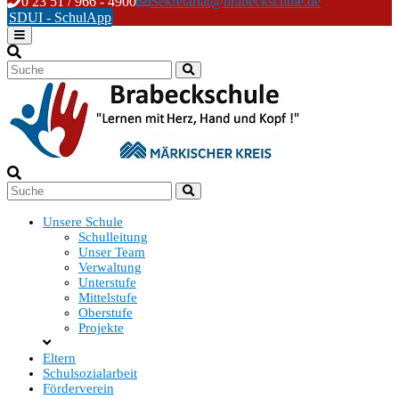
Skip
0 23 51 / 966 - 4900
Sekretariat@brabeckschule.de
to
SDUI - SchulApp
content
Unsere Schule
Schulleitung
Unser Team
Verwaltung
Unterstufe
Mittelstufe
Oberstufe
Projekte
Eltern
Schulsozialarbeit
Förderverein