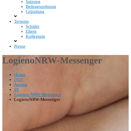
Satzung
Beitragsordnung
Gründung
Termine
Schüler
Eltern
Kollegium
Presse
LogienoNRW-Messenger
Home
2021
August
29
Logineo NRW-Messenger
LogienoNRW-Messenger