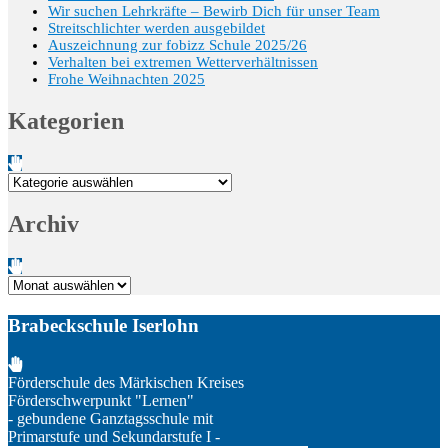
Wir suchen Lehrkräfte – Bewirb Dich für unser Team
Streitschlichter werden ausgebildet
Auszeichnung zur fobizz Schule 2025/26
Verhalten bei extremen Wetterverhältnissen
Frohe Weihnachten 2025
Kategorien
Kategorien
Archiv
Archiv
Brabeckschule Iserlohn
Förderschule des Märkischen Kreises
Förderschwerpunkt "Lernen"
- gebundene Ganztagsschule mit
Primarstufe und Sekundarstufe I -