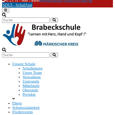
Skip
0 23 51 / 966 - 4900
Sekretariat@brabeckschule.de
to
SDUI - SchulApp
content
Unsere Schule
Schulleitung
Unser Team
Verwaltung
Unterstufe
Mittelstufe
Oberstufe
Projekte
Eltern
Schulsozialarbeit
Förderverein