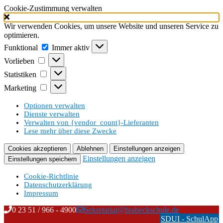
Cookie-Zustimmung verwalten
Wir verwenden Cookies, um unsere Website und unseren Service zu
optimieren.
Funktional
Funktional
Immer aktiv
Vorlieben
Vorlieben
Statistiken
Statistiken
Marketing
Marketing
Optionen verwalten
Dienste verwalten
Verwalten von {vendor_count}-Lieferanten
Lese mehr über diese Zwecke
Cookies akzeptieren
Ablehnen
Einstellungen anzeigen
Einstellungen anzeigen
Einstellungen speichern
Cookie-Richtlinie
Datenschutzerklärung
Impressum
Zum
Inhalt
Skip
0 23 51 / 966 - 4900
Sekretariat@brabeckschule.de
springen
to
SDUI - SchulApp