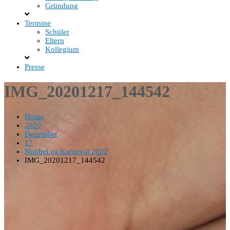
Gründung
Termine
Schüler
Eltern
Kollegium
Presse
IMG_20201217_144542
Home
2020
Dezember
17
Nubbel zu Karneval 2022
IMG_20201217_144542