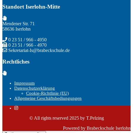
Standort Iserlohn-Mitte
Mendener Str. 71
58636 Iserlohn
0 23 51 / 966 - 4950
0 23 51 / 966 - 4970
Sekretariat-Is@brabeckschule.de
Rechtliches
Impressum
Datenschutzerklärung
Cookie-Richtlinie (EU)
Allgemeine Geschäftsbediungungen
© All rights reserved 2025 by T.Pelzing
Powered by Brabeckschule Iserlohn