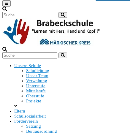
content
Unsere Schule
Schulleitung
Unser Team
Verwaltung
Unterstufe
Mittelstufe
Oberstufe
Projekte
Eltern
Schulsozialarbeit
Förderverein
Satzung
Beitragsordnung