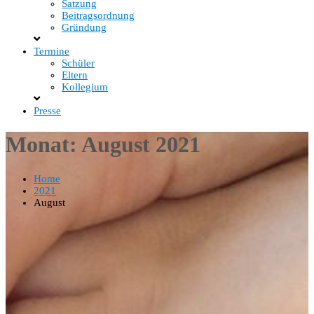
Satzung
Beitragsordnung
Gründung
Termine
Schüler
Eltern
Kollegium
Presse
Monat:
August 2021
Home
2021
August