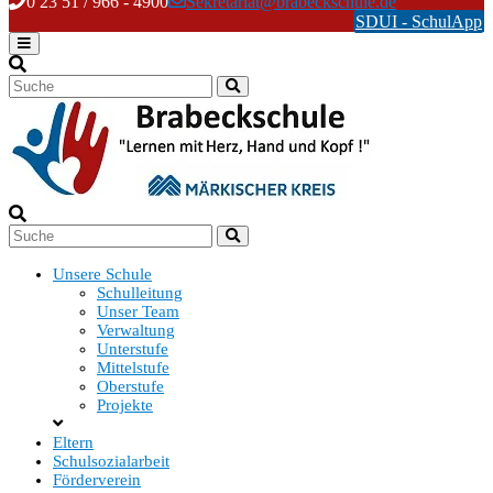
Skip
0 23 51 / 966 - 4900
Sekretariat@brabeckschule.de
to
SDUI - SchulApp
content
Unsere Schule
Schulleitung
Unser Team
Verwaltung
Unterstufe
Mittelstufe
Oberstufe
Projekte
Eltern
Schulsozialarbeit
Förderverein