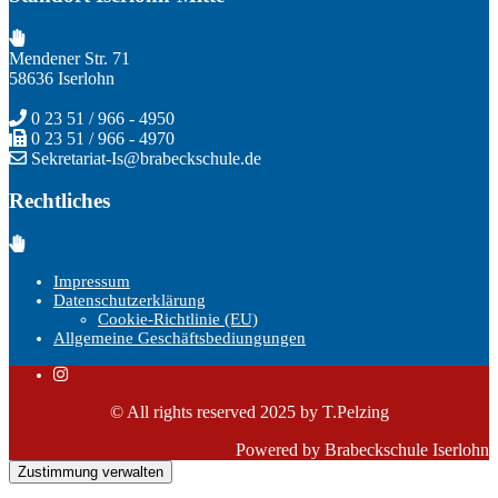
Mendener Str. 71
58636 Iserlohn
0 23 51 / 966 - 4950
0 23 51 / 966 - 4970
Sekretariat-Is@brabeckschule.de
Rechtliches
Impressum
Datenschutzerklärung
Cookie-Richtlinie (EU)
Allgemeine Geschäftsbediungungen
© All rights reserved 2025 by T.Pelzing
Powered by Brabeckschule Iserlohn
Zustimmung verwalten