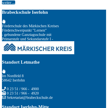
weiter ...
Brabeckschule Iserlohn
Förderschule des Märkischen Kreises
Förderschwerpunkt "Lernen"
- gebundene Ganztagsschule mit
Primarstufe und Sekundarstufe I -
Standort Letmathe
Im Nordfeld 8
58642 Iserlohn
0 23 51 / 966 - 4900
0 23 51 / 966 - 4920
Sekretariat@brabeckschule.de
Standort Iserlohn-Mitte