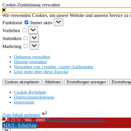
Cookie-Zustimmung verwalten
Wir verwenden Cookies, um unsere Website und unseren Service zu o
Funktional
Funktional
Immer aktiv
Vorlieben
Vorlieben
Statistiken
Statistiken
Marketing
Marketing
Optionen verwalten
Dienste verwalten
Verwalten von {vendor_count}-Lieferanten
Lese mehr über diese Zwecke
Cookies akzeptieren
Ablehnen
Einstellungen anzeigen
Einstellung
Cookie-Richtlinie
Datenschutzerklärung
Impressum
Zum Inhalt springen
Skip
0 23 51 / 966 - 4900
Sekretariat@brabeckschule.de
to
SDUI - SchulApp
content