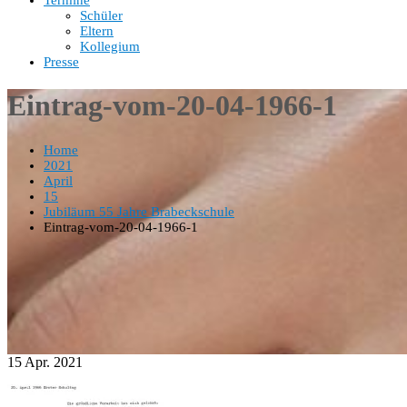
Termine
Schüler
Eltern
Kollegium
Presse
Eintrag-vom-20-04-1966-1
Home
2021
April
15
Jubiläum 55 Jahre Brabeckschule
Eintrag-vom-20-04-1966-1
15
Apr.
2021