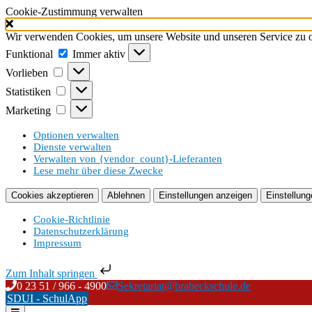
Cookie-Zustimmung verwalten
Wir verwenden Cookies, um unsere Website und unseren Service zu o
Funktional
Funktional
Immer aktiv
Vorlieben
Vorlieben
Statistiken
Statistiken
Marketing
Marketing
Optionen verwalten
Dienste verwalten
Verwalten von {vendor_count}-Lieferanten
Lese mehr über diese Zwecke
Cookies akzeptieren
Ablehnen
Einstellungen anzeigen
Einstellung
Cookie-Richtlinie
Datenschutzerklärung
Impressum
Zum Inhalt springen
Skip
0 23 51 / 966 - 4900
Sekretariat@brabeckschule.de
to
SDUI - SchulApp
content