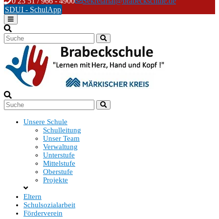
Skip
0 23 51 / 966 - 4900
Sekretariat@brabeckschule.de
to
SDUI - SchulApp
content
Unsere Schule
Schulleitung
Unser Team
Verwaltung
Unterstufe
Mittelstufe
Oberstufe
Projekte
Eltern
Schulsozialarbeit
Förderverein