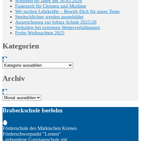
Schulfest 60 Jahre am 30.05.2026
Fastenzeit für Christen und Muslime
Wir suchen Lehrkräfte – Bewirb Dich für unser Team
Streitschlichter werden ausgebildet
Auszeichnung zur fobizz Schule 2025/26
Verhalten bei extremen Wetterverhältnissen
Frohe Weihnachten 2025
Kategorien
Kategorien
Archiv
Archiv
Brabeckschule Iserlohn
Förderschule des Märkischen Kreises
Förderschwerpunkt "Lernen"
- gebundene Ganztagsschule mit