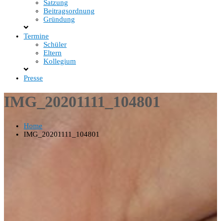
Satzung
Beitragsordnung
Gründung
Termine
Schüler
Eltern
Kollegium
Presse
IMG_20201111_104801
Home
IMG_20201111_104801