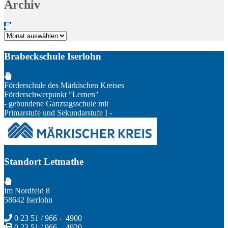
Archiv
Archiv
Brabeckschule Iserlohn
Förderschule des Märkischen Kreises
Förderschwerpunkt "Lernen"
- gebundene Ganztagsschule mit
Primarstufe und Sekundarstufe I -
Standort Letmathe
Im Nordfeld 8
58642 Iserlohn
0 23 51 / 966 - 4900
0 23 51 / 966 - 4920