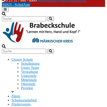
Skip
0 23 51 / 966 - 4900
Sekretariat@brabeckschule.de
to
SDUI - SchulApp
content
Unsere Schule
Schulleitung
Unser Team
Verwaltung
Unterstufe
Mittelstufe
Oberstufe
Projekte
Eltern
Schulsozialarbeit
Förderverein