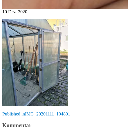
10
Dez.
2020
Beitragsnavigation
Published in
IMG_20201111_104801
Kommentar