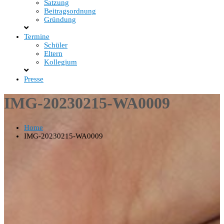
Satzung
Beitragsordnung
Gründung
Termine
Schüler
Eltern
Kollegium
Presse
IMG-20230215-WA0009
Home
IMG-20230215-WA0009