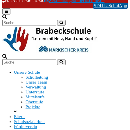
Skip
0 23 51 / 966 - 4900
Sekretariat@brabeckschule.de
to
SDUI - SchulApp
content
Unsere Schule
Schulleitung
Unser Team
Verwaltung
Unterstufe
Mittelstufe
Oberstufe
Projekte
Eltern
Schulsozialarbeit
Förderverein