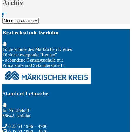
Archiv
Archiv
Brabeckschule Iserlohn
Förderschule des Märkischen Kreises
Förderschwerpunkt "Lernen"
- gebundene Ganztagsschule mit
Primarstufe und Sekundarstufe I -
Standort Letmathe
Im Nordfeld 8
58642 Iserlohn
0 23 51 / 966 - 4900
0 23 51 / 966 - 4920