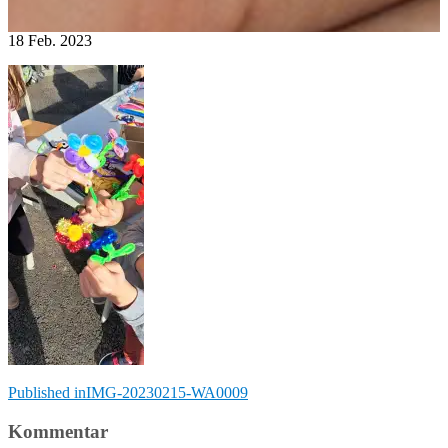
18
Feb.
2023
Beitragsnavigation
Published in
IMG-20230215-WA0009
Kommentar