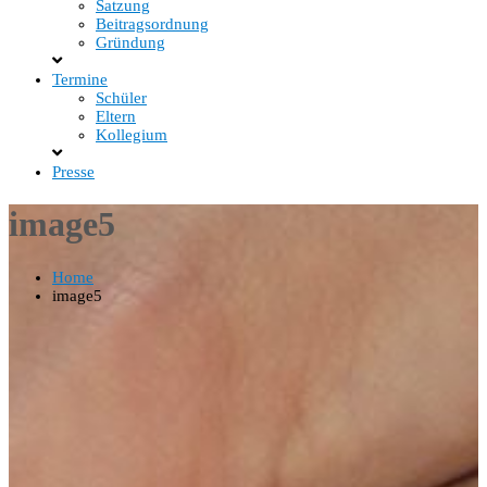
Satzung
Beitragsordnung
Gründung
Termine
Schüler
Eltern
Kollegium
Presse
image5
Home
image5