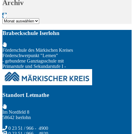
Archiv
Archiv
Brabeckschule Iserlohn
Förderschule des Märkischen Kreises
Förderschwerpunkt "Lernen"
- gebundene Ganztagsschule mit
Primarstufe und Sekundarstufe I -
Standort Letmathe
Im Nordfeld 8
58642 Iserlohn
0 23 51 / 966 - 4900
0 23 51 / 966 - 4920