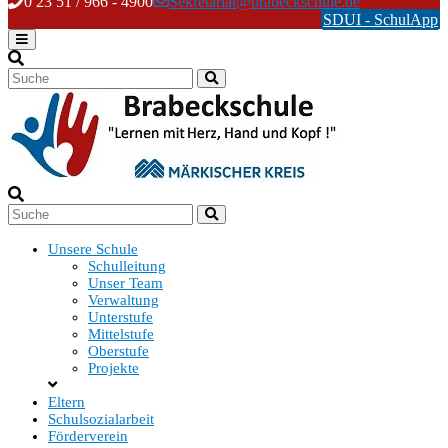
Skip
0 23 51 / 966 - 4900
Sekretariat@brabeckschule.de
to
SDUI - SchulApp
content
Unsere Schule
Schulleitung
Unser Team
Verwaltung
Unterstufe
Mittelstufe
Oberstufe
Projekte
Eltern
Schulsozialarbeit
Förderverein