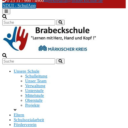
Skip
0 23 51 / 966 - 4900
Sekretariat@brabeckschule.de
to
SDUI - SchulApp
content
Unsere Schule
Schulleitung
Unser Team
Verwaltung
Unterstufe
Mittelstufe
Oberstufe
Projekte
Eltern
Schulsozialarbeit
Förderverein