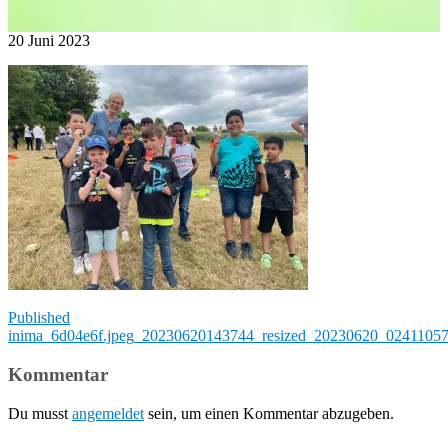
20
Juni
2023
Beitragsnavigation
Published
in
ima_6d04e6f.jpeg_20230620143744_resized_20230620_0241105
Kommentar
Du musst
angemeldet
sein, um einen Kommentar abzugeben.