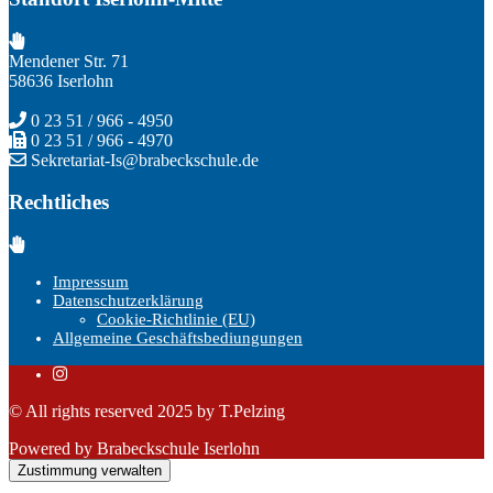
Mendener Str. 71
58636 Iserlohn
0 23 51 / 966 - 4950
0 23 51 / 966 - 4970
Sekretariat-Is@brabeckschule.de
Rechtliches
Impressum
Datenschutzerklärung
Cookie-Richtlinie (EU)
Allgemeine Geschäftsbediungungen
© All rights reserved 2025 by T.Pelzing
Powered by Brabeckschule Iserlohn
Zustimmung verwalten