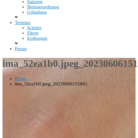
Satzung
Beitragsordnung
Gründung
Termine
Schüler
Eltern
Kollegium
Presse
ima_52ea1b0.jpeg_20230606151
Home
ima_52ea1b0.jpeg_20230606151801