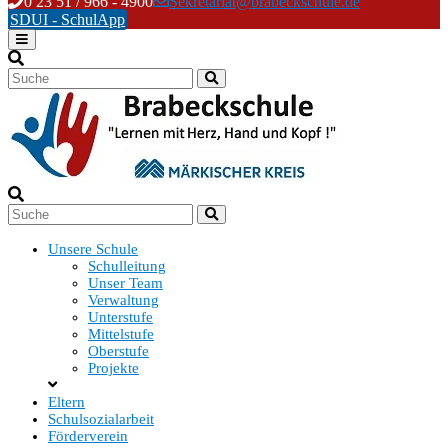
Skip
0 23 51 / 966 - 4900
Sekretariat@brabeckschule.de
to
SDUI - SchulApp
content
Unsere Schule
Schulleitung
Unser Team
Verwaltung
Unterstufe
Mittelstufe
Oberstufe
Projekte
Eltern
Schulsozialarbeit
Förderverein