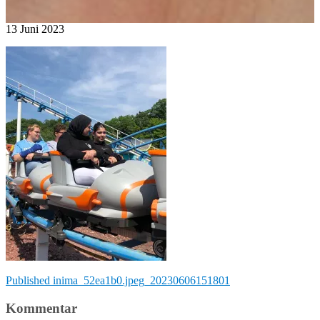
13
Juni
2023
Beitragsnavigation
Published in
ima_52ea1b0.jpeg_20230606151801
Kommentar