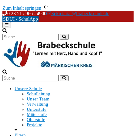
Zum Inhalt springen
Skip
0 23 51 / 966 - 4900
Sekretariat@brabeckschule.de
to
SDUI - SchulApp
content
Unsere Schule
Schulleitung
Unser Team
Verwaltung
Unterstufe
Mittelstufe
Oberstufe
Projekte
Eltern