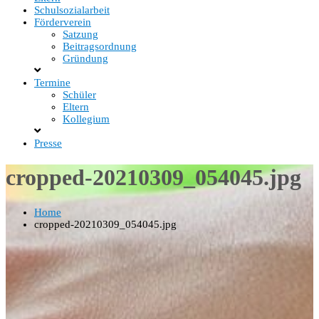
Schulsozialarbeit
Förderverein
Satzung
Beitragsordnung
Gründung
Termine
Schüler
Eltern
Kollegium
Presse
cropped-20210309_054045.jpg
Home
cropped-20210309_054045.jpg