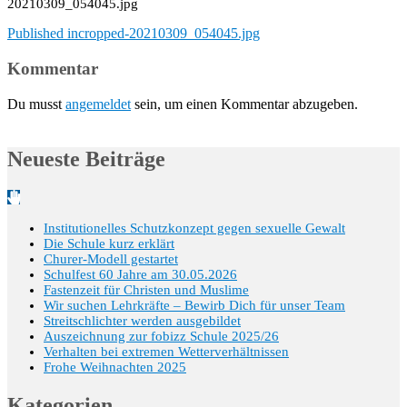
20210309_054045.jpg
Beitragsnavigation
Published in
cropped-20210309_054045.jpg
Kommentar
Du musst
angemeldet
sein, um einen Kommentar abzugeben.
Neueste Beiträge
Institutionelles Schutzkonzept gegen sexuelle Gewalt
Die Schule kurz erklärt
Churer-Modell gestartet
Schulfest 60 Jahre am 30.05.2026
Fastenzeit für Christen und Muslime
Wir suchen Lehrkräfte – Bewirb Dich für unser Team
Streitschlichter werden ausgebildet
Auszeichnung zur fobizz Schule 2025/26
Verhalten bei extremen Wetterverhältnissen
Frohe Weihnachten 2025
Kategorien