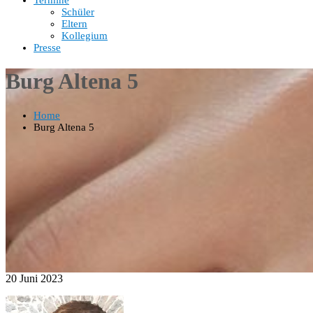
Termine
Schüler
Eltern
Kollegium
Presse
Burg Altena 5
Home
Burg Altena 5
20
Juni
2023