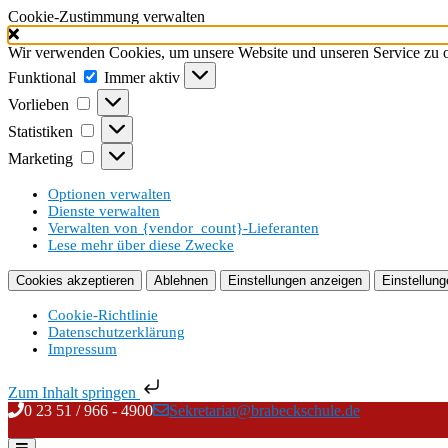
Cookie-Zustimmung verwalten
Wir verwenden Cookies, um unsere Website und unseren Service zu o
Funktional
Funktional
Immer aktiv
Vorlieben
Vorlieben
Statistiken
Statistiken
Marketing
Marketing
Optionen verwalten
Dienste verwalten
Verwalten von {vendor_count}-Lieferanten
Lese mehr über diese Zwecke
Cookies akzeptieren
Ablehnen
Einstellungen anzeigen
Einstellung
Cookie-Richtlinie
Datenschutzerklärung
Impressum
Zum Inhalt springen
Skip
0 23 51 / 966 - 4900
Sekretariat@brabeckschule.de
to
content