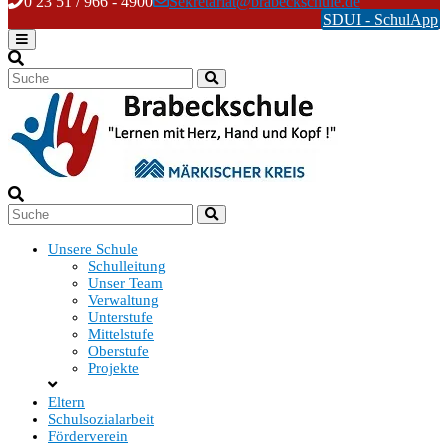
Skip
0 23 51 / 966 - 4900
Sekretariat@brabeckschule.de
to
SDUI - SchulApp
content
Unsere Schule
Schulleitung
Unser Team
Verwaltung
Unterstufe
Mittelstufe
Oberstufe
Projekte
Eltern
Schulsozialarbeit
Förderverein