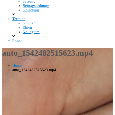
Satzung
Beitragsordnung
Gründung
Termine
Schüler
Eltern
Kollegium
Presse
auto_1542482515623.mp4
Home
auto_1542482515623.mp4