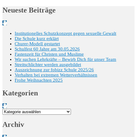
Neueste Beiträge
Institutionelles Schutzkonzept gegen sexuelle Gewalt
Die Schule kurz erklärt
Churer-Modell gestartet
Schulfest 60 Jahre am 30.05.2026
Fastenzeit für Christen und Muslime
Wir suchen Lehrkräfte – Bewirb Dich für unser Team
Streitschlichter werden ausgebildet
Auszeichnung zur fobizz Schule 2025/26
Verhalten bei extremen Wetterverhältnissen
Frohe Weihnachten 2025
Kategorien
Kategorien
Archiv