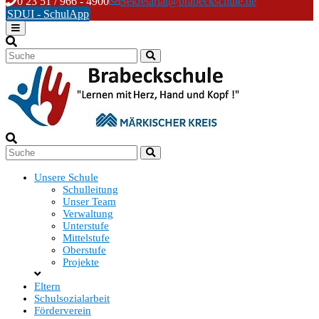
Skip
0 23 51 / 966 - 4900
Sekretariat@brabeckschule.de
to
SDUI - SchulApp
content
Unsere Schule
Schulleitung
Unser Team
Verwaltung
Unterstufe
Mittelstufe
Oberstufe
Projekte
Eltern
Schulsozialarbeit
Förderverein