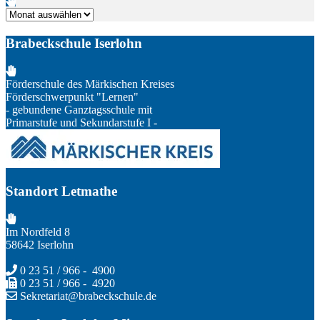
Archiv
Brabeckschule Iserlohn
Förderschule des Märkischen Kreises
Förderschwerpunkt "Lernen"
- gebundene Ganztagsschule mit
Primarstufe und Sekundarstufe I -
Standort Letmathe
Im Nordfeld 8
58642 Iserlohn
0 23 51 / 966 - 4900
0 23 51 / 966 - 4920
Sekretariat@brabeckschule.de