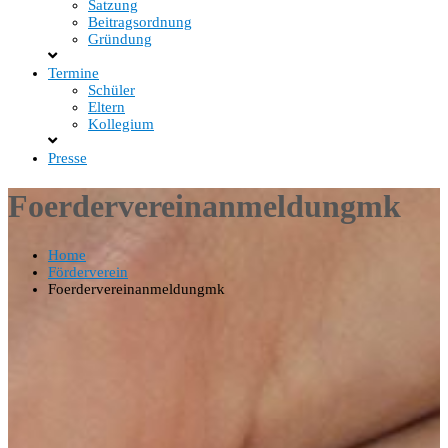
Satzung
Beitragsordnung
Gründung
Termine
Schüler
Eltern
Kollegium
Presse
Foerdervereinanmeldungmk
Home
Förderverein
Foerdervereinanmeldungmk