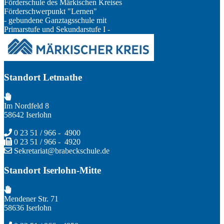
Förderschule des Märkischen Kreises
Förderschwerpunkt "Lernen"
- gebundene Ganztagsschule mit
Primarstufe und Sekundarstufe I -
Standort Letmathe
Im Nordfeld 8
58642 Iserlohn
0 23 51 / 966 - 4900
0 23 51 / 966 - 4920
Sekretariat@brabeckschule.de
Standort Iserlohn-Mitte
Mendener Str. 71
58636 Iserlohn