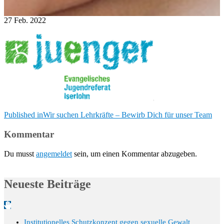
27
Feb.
2022
Beitragsnavigation
Published in
Wir suchen Lehrkräfte – Bewirb Dich für unser Team
Kommentar
Du musst
angemeldet
sein, um einen Kommentar abzugeben.
Neueste Beiträge
Institutionelles Schutzkonzept gegen sexuelle Gewalt