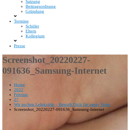
Satzung
Beitragsordnung
Gründung
Termine
Schüler
Eltern
Kollegium
Presse
Screenshot_20220227-
091636_Samsung-Internet
Home
2022
Februar
27
Wir suchen Lehrkräfte – Bewirb Dich für unser Team
Screenshot_20220227-091636_Samsung-Internet