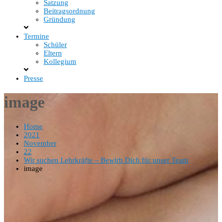
Satzung
Beitragsordnung
Gründung
Termine
Schüler
Eltern
Kollegium
Presse
image
Home
2021
November
22
Wir suchen Lehrkräfte – Bewirb Dich für unser Team
image