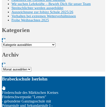
Wir suchen Lehrkräfte – Bewirb Dich für unser Team
Streitschlichter werden ausgebildet
Auszeichnung zur fobizz Schule 2025/26
Verhalten bei extremen Wetterverhältnissen
Frohe Weihnachten 2025
Kategorien
Kategorien
Archiv
Archiv
Brabeckschule Iserlohn
Förderschule des Märkischen Kreises
Förderschwerpunkt "Lernen"
- gebundene Ganztagsschule mit
Primarstufe und Sekundarstufe I -