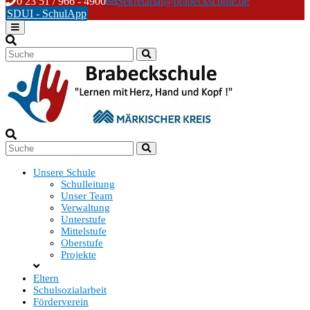
Skip
0 23 51 / 966 - 4900
Sekretariat@brabeckschule.de
to
SDUI - SchulApp
content
Unsere Schule
Schulleitung
Unser Team
Verwaltung
Unterstufe
Mittelstufe
Oberstufe
Projekte
Eltern
Schulsozialarbeit
Förderverein