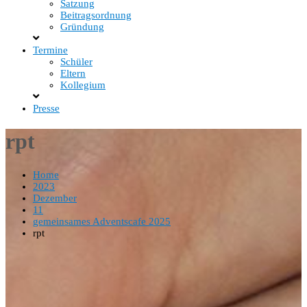
Satzung
Beitragsordnung
Gründung
Termine
Schüler
Eltern
Kollegium
Presse
rpt
Home
2023
Dezember
11
gemeinsames Adventscafe 2025
rpt