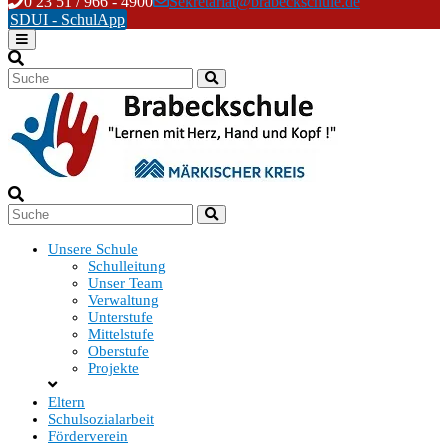
Skip
0 23 51 / 966 - 4900
Sekretariat@brabeckschule.de
to
SDUI - SchulApp
content
Unsere Schule
Schulleitung
Unser Team
Verwaltung
Unterstufe
Mittelstufe
Oberstufe
Projekte
Eltern
Schulsozialarbeit
Förderverein