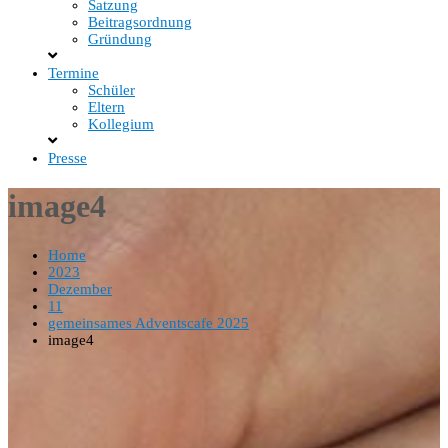
Satzung
Beitragsordnung
Gründung
Termine
Schüler
Eltern
Kollegium
Presse
image4
Home
2023
Dezember
11
gemeinsames Adventscafe 2025
image4