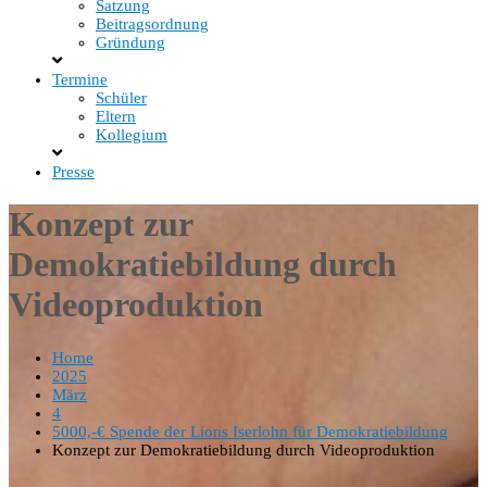
Satzung
Beitragsordnung
Gründung
Termine
Schüler
Eltern
Kollegium
Presse
Konzept zur
Demokratiebildung durch
Videoproduktion
Home
2025
März
4
5000,-€ Spende der Lions Iserlohn für Demokratiebildung
Konzept zur Demokratiebildung durch Videoproduktion