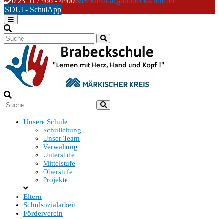
Skip
0 23 51 / 966 - 4900
Sekretariat@brabeckschule.de
to
SDUI - SchulApp
content
Unsere Schule
Schulleitung
Unser Team
Verwaltung
Unterstufe
Mittelstufe
Oberstufe
Projekte
Eltern
Schulsozialarbeit
Förderverein