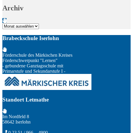
Archiv
Archiv
Brabeckschule Iserlohn
Förderschule des Märkischen Kreises
Förderschwerpunkt "Lernen"
- gebundene Ganztagsschule mit
Primarstufe und Sekundarstufe I -
Standort Letmathe
Im Nordfeld 8
58642 Iserlohn
0 23 51 / 966 - 4900