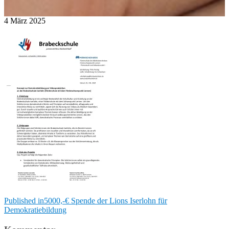
4
März
2025
Beitragsnavigation
Published in
5000,-€ Spende der Lions Iserlohn für
Demokratiebildung