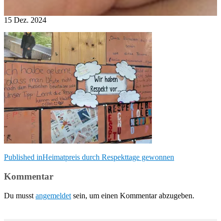
15
Dez.
2024
Beitragsnavigation
Published in
Heimatpreis durch Respekttage gewonnen
Kommentar
Du musst
angemeldet
sein, um einen Kommentar abzugeben.