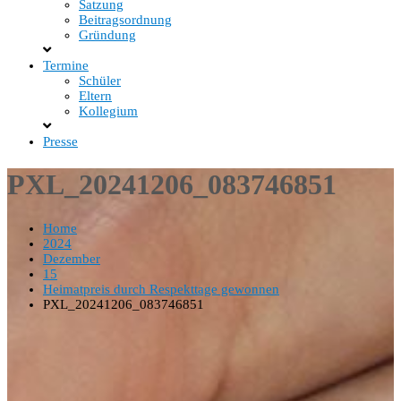
Satzung
Beitragsordnung
Gründung
Termine
Schüler
Eltern
Kollegium
Presse
PXL_20241206_083746851
Home
2024
Dezember
15
Heimatpreis durch Respekttage gewonnen
PXL_20241206_083746851