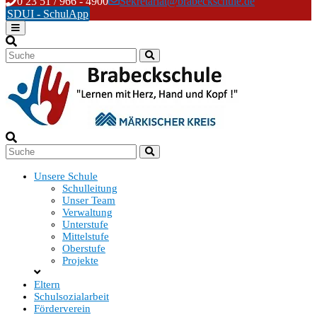
Skip
0 23 51 / 966 - 4900
Sekretariat@brabeckschule.de
to
SDUI - SchulApp
content
Unsere Schule
Schulleitung
Unser Team
Verwaltung
Unterstufe
Mittelstufe
Oberstufe
Projekte
Eltern
Schulsozialarbeit
Förderverein