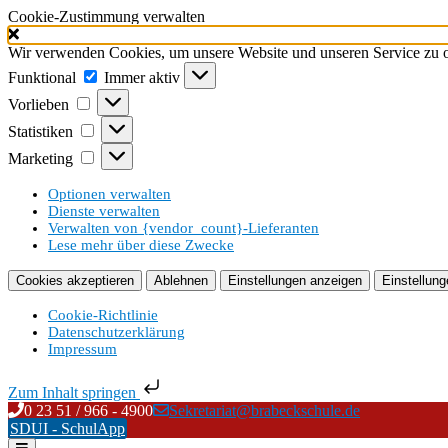
Cookie-Zustimmung verwalten
Wir verwenden Cookies, um unsere Website und unseren Service zu o
Funktional
Funktional
Immer aktiv
Vorlieben
Vorlieben
Statistiken
Statistiken
Marketing
Marketing
Optionen verwalten
Dienste verwalten
Verwalten von {vendor_count}-Lieferanten
Lese mehr über diese Zwecke
Cookies akzeptieren
Ablehnen
Einstellungen anzeigen
Einstellung
Cookie-Richtlinie
Datenschutzerklärung
Impressum
Zum Inhalt springen
Skip
0 23 51 / 966 - 4900
Sekretariat@brabeckschule.de
to
SDUI - SchulApp
content