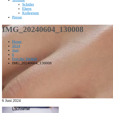
Termine
Schüler
Eltern
Kollegium
Presse
IMG_20240604_130008
Home
2024
Juni
6
Fest der Vielfalt
IMG_20240604_130008
6
Juni
2024