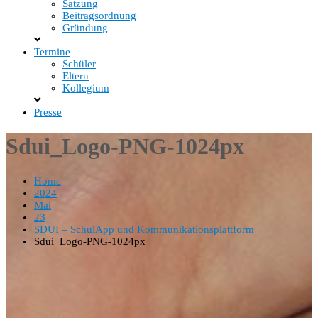
Satzung
Beitragsordnung
Gründung
Termine
Schüler
Eltern
Kollegium
Presse
Sdui_Logo-PNG-1024px
Home
2024
Mai
23
SDUI – SchulApp und Kommunikationsplattform
Sdui_Logo-PNG-1024px