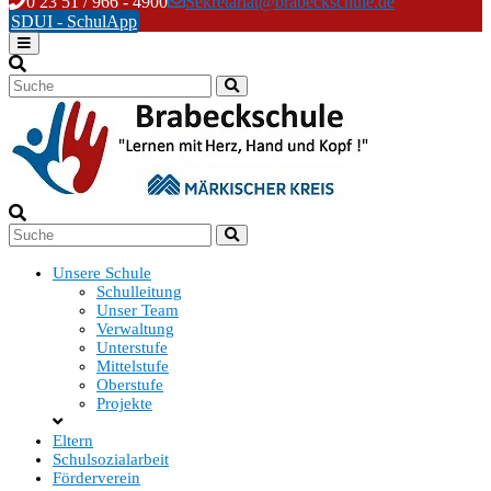
Skip
0 23 51 / 966 - 4900
Sekretariat@brabeckschule.de
to
SDUI - SchulApp
content
Unsere Schule
Schulleitung
Unser Team
Verwaltung
Unterstufe
Mittelstufe
Oberstufe
Projekte
Eltern
Schulsozialarbeit
Förderverein