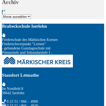
Archiv
Archiv
Brabeckschule Iserlohn
Förderschule des Märkischen Kreises
Förderschwerpunkt "Lernen"
- gebundene Ganztagsschule mit
Primarstufe und Sekundarstufe I -
Standort Letmathe
Im Nordfeld 8
58642 Iserlohn
0 23 51 / 966 - 4900
0 23 51 / 966 - 4920