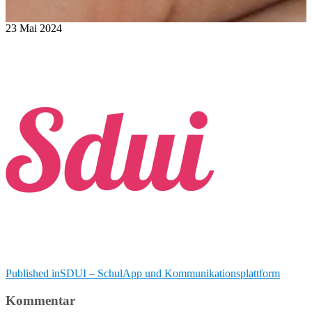
23
Mai
2024
Beitragsnavigation
Published in
SDUI – SchulApp und Kommunikationsplattform
Kommentar