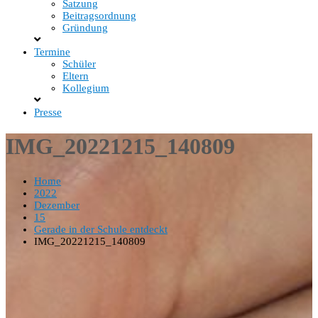
Satzung
Beitragsordnung
Gründung
Termine
Schüler
Eltern
Kollegium
Presse
IMG_20221215_140809
Home
2022
Dezember
15
Gerade in der Schule entdeckt
IMG_20221215_140809