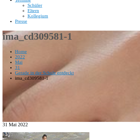
Termine
Schüler
Eltern
Kollegium
Presse
ima_cd309581-1
Home
2022
Mai
31
Gerade in der Schule entdeckt
ima_cd309581-1
31
Mai
2022