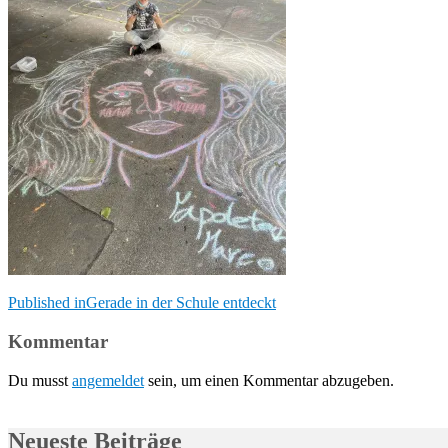
Beitragsnavigation
Published in
Gerade in der Schule entdeckt
Kommentar
Du musst
angemeldet
sein, um einen Kommentar abzugeben.
Neueste Beiträge