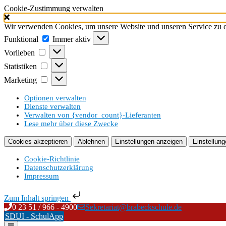
Cookie-Zustimmung verwalten
Wir verwenden Cookies, um unsere Website und unseren Service zu o
Funktional
Funktional
Immer aktiv
Vorlieben
Vorlieben
Statistiken
Statistiken
Marketing
Marketing
Optionen verwalten
Dienste verwalten
Verwalten von {vendor_count}-Lieferanten
Lese mehr über diese Zwecke
Cookies akzeptieren
Ablehnen
Einstellungen anzeigen
Einstellung
Cookie-Richtlinie
Datenschutzerklärung
Impressum
Zum Inhalt springen
Skip
0 23 51 / 966 - 4900
Sekretariat@brabeckschule.de
to
SDUI - SchulApp
content