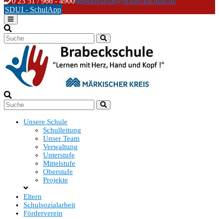
Skip
0 23 51 / 966 - 4900
Sekretariat@brabeckschule.de
to
SDUI - SchulApp
content
Unsere Schule
Schulleitung
Unser Team
Verwaltung
Unterstufe
Mittelstufe
Oberstufe
Projekte
Eltern
Schulsozialarbeit
Förderverein