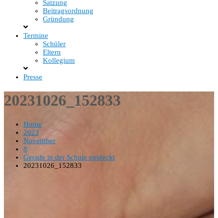
Satzung
Beitragsordnung
Gründung
Termine
Schüler
Eltern
Kollegium
Presse
20231026_152833
Home
2023
November
8
Gerade in der Schule entdeckt
20231026_152833