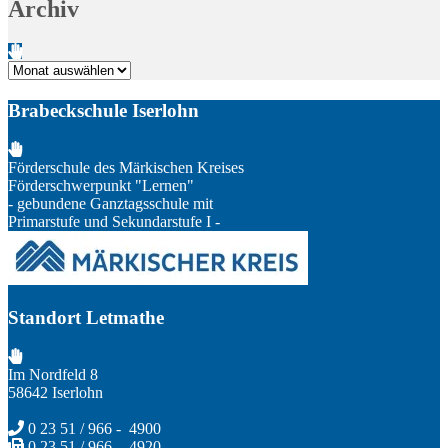
Archiv
Archiv
Brabeckschule Iserlohn
Förderschule des Märkischen Kreises
Förderschwerpunkt "Lernen"
- gebundene Ganztagsschule mit
Primarstufe und Sekundarstufe I -
Standort Letmathe
Im Nordfeld 8
58642 Iserlohn
0 23 51 / 966 - 4900
0 23 51 / 966 - 4920