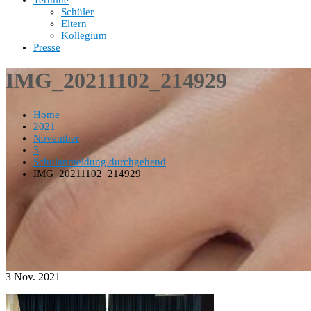
Termine
Schüler
Eltern
Kollegium
Presse
IMG_20211102_214929
Home
2021
November
3
Schulanmeldung durchgehend
IMG_20211102_214929
3
Nov.
2021