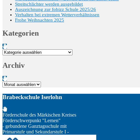
Streitschlichter werden ausgebildet
Auszeichnung zur fobizz Schule 2025/26
Verhalten bei extremen Wetterverhältnissen
Frohe Weihnachten 2025
Kategorien
Kategorien
Archiv
Archiv
Brabeckschule Iserlohn
Förderschule des Märkischen Kreises
Förderschwerpunkt "Lernen"
- gebundene Ganztagsschule mit
Primarstufe und Sekundarstufe I -