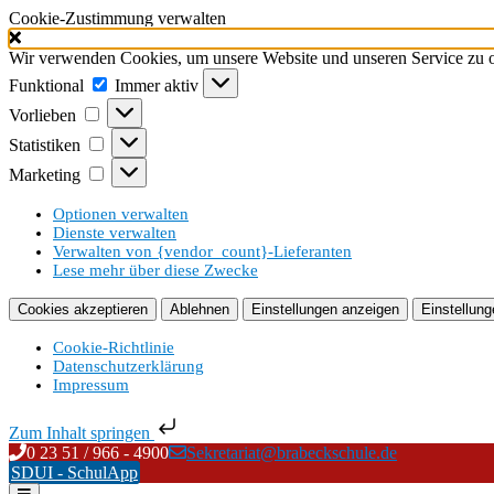
Cookie-Zustimmung verwalten
Wir verwenden Cookies, um unsere Website und unseren Service zu o
Funktional
Funktional
Immer aktiv
Vorlieben
Vorlieben
Statistiken
Statistiken
Marketing
Marketing
Optionen verwalten
Dienste verwalten
Verwalten von {vendor_count}-Lieferanten
Lese mehr über diese Zwecke
Cookies akzeptieren
Ablehnen
Einstellungen anzeigen
Einstellung
Cookie-Richtlinie
Datenschutzerklärung
Impressum
Zum Inhalt springen
Skip
0 23 51 / 966 - 4900
Sekretariat@brabeckschule.de
to
SDUI - SchulApp
content