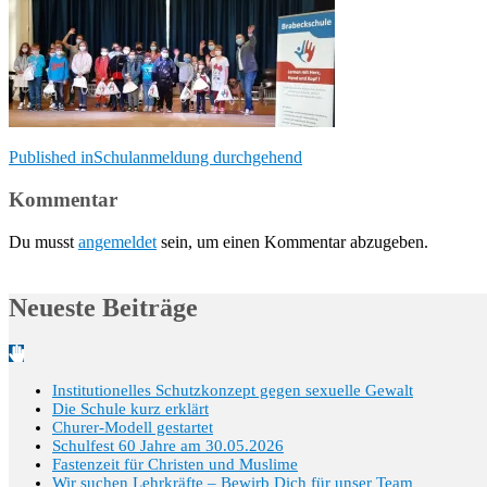
Beitragsnavigation
Published in
Schulanmeldung durchgehend
Kommentar
Du musst
angemeldet
sein, um einen Kommentar abzugeben.
Neueste Beiträge
Institutionelles Schutzkonzept gegen sexuelle Gewalt
Die Schule kurz erklärt
Churer-Modell gestartet
Schulfest 60 Jahre am 30.05.2026
Fastenzeit für Christen und Muslime
Wir suchen Lehrkräfte – Bewirb Dich für unser Team