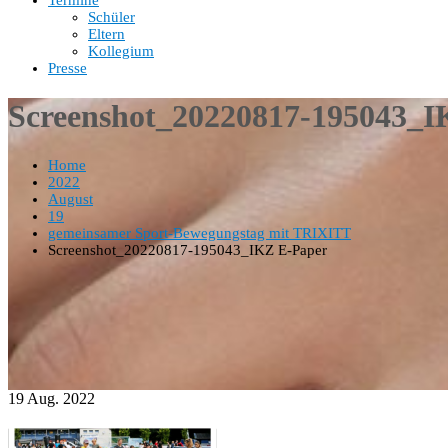
Termine
Schüler
Eltern
Kollegium
Presse
Screenshot_20220817-195043_I
Home
2022
August
19
gemeinsamer Sport-Bewegungstag mit TRIXITT
Screenshot_20220817-195043_IKZ E-Paper
19
Aug.
2022