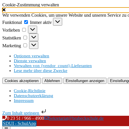
Cookie-Zustimmung verwalten
Wir verwenden Cookies, um unsere Website und unseren Service zu o
Funktional
Funktional
Immer aktiv
Vorlieben
Vorlieben
Statistiken
Statistiken
Marketing
Marketing
Optionen verwalten
Dienste verwalten
Verwalten von {vendor_count}-Lieferanten
Lese mehr über diese Zwecke
Cookies akzeptieren
Ablehnen
Einstellungen anzeigen
Einstellung
Cookie-Richtlinie
Datenschutzerklärung
Impressum
Zum Inhalt springen
Skip
0 23 51 / 966 - 4900
Sekretariat@brabeckschule.de
to
SDUI - SchulApp
content