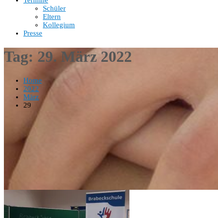
Termine
Schüler
Eltern
Kollegium
Presse
Tag:
29. März 2022
Home
2022
März
29