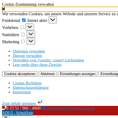
Cookie-Zustimmung verwalten
Wir verwenden Cookies, um unsere Website und unseren Service zu o
Funktional
Funktional
Immer aktiv
Vorlieben
Vorlieben
Statistiken
Statistiken
Marketing
Marketing
Optionen verwalten
Dienste verwalten
Verwalten von {vendor_count}-Lieferanten
Lese mehr über diese Zwecke
Cookies akzeptieren
Ablehnen
Einstellungen anzeigen
Einstellung
Cookie-Richtlinie
Datenschutzerklärung
Impressum
Zum Inhalt springen
Skip
0 23 51 / 966 - 4900
Sekretariat@brabeckschule.de
to
SDUI - SchulApp
content