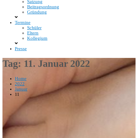
Satzung
Beitragsordnung
Gründung
Termine
Schüler
Eltern
Kollegium
Presse
Tag:
11. Januar 2022
Home
2022
Januar
11