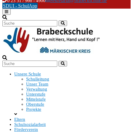
Skip
0 23 51 / 966 - 4900
Sekretariat@brabeckschule.de
to
SDUI - SchulApp
content
Unsere Schule
Schulleitung
Unser Team
Verwaltung
Unterstufe
Mittelstufe
Oberstufe
Projekte
Eltern
Schulsozialarbeit
Förderverein