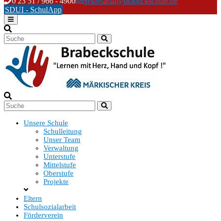
Skip
0 23 51 / 966 - 4900
Sekretariat@brabeckschule.de
to
SDUI - SchulApp
content
Unsere Schule
Schulleitung
Unser Team
Verwaltung
Unterstufe
Mittelstufe
Oberstufe
Projekte
Eltern
Schulsozialarbeit
Förderverein