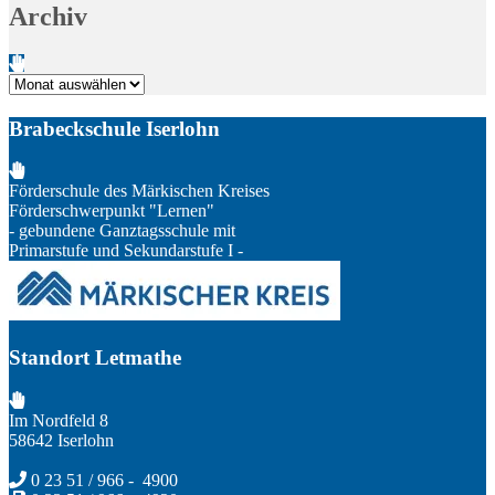
Archiv
Archiv
Brabeckschule Iserlohn
Förderschule des Märkischen Kreises
Förderschwerpunkt "Lernen"
- gebundene Ganztagsschule mit
Primarstufe und Sekundarstufe I -
Standort Letmathe
Im Nordfeld 8
58642 Iserlohn
0 23 51 / 966 - 4900