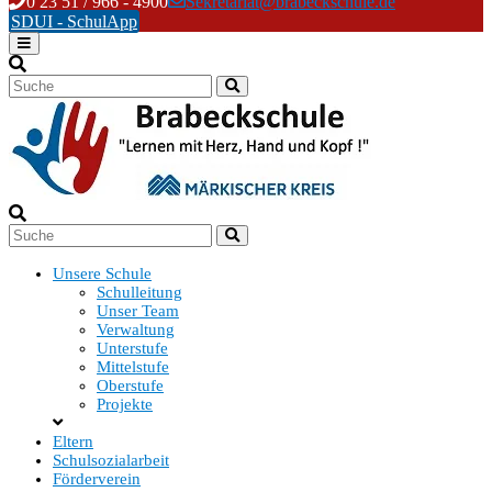
Skip
0 23 51 / 966 - 4900
Sekretariat@brabeckschule.de
to
SDUI - SchulApp
content
Unsere Schule
Schulleitung
Unser Team
Verwaltung
Unterstufe
Mittelstufe
Oberstufe
Projekte
Eltern
Schulsozialarbeit
Förderverein