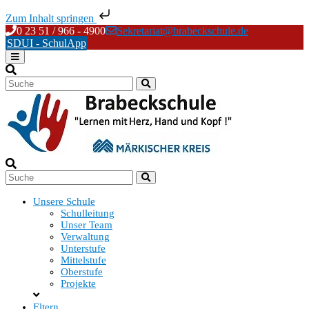
Zum Inhalt springen
Skip
0 23 51 / 966 - 4900
Sekretariat@brabeckschule.de
to
SDUI - SchulApp
content
Unsere Schule
Schulleitung
Unser Team
Verwaltung
Unterstufe
Mittelstufe
Oberstufe
Projekte
Eltern