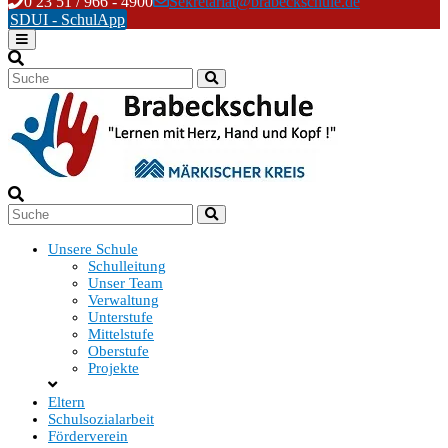
Skip
0 23 51 / 966 - 4900
Sekretariat@brabeckschule.de
to
SDUI - SchulApp
content
Unsere Schule
Schulleitung
Unser Team
Verwaltung
Unterstufe
Mittelstufe
Oberstufe
Projekte
Eltern
Schulsozialarbeit
Förderverein