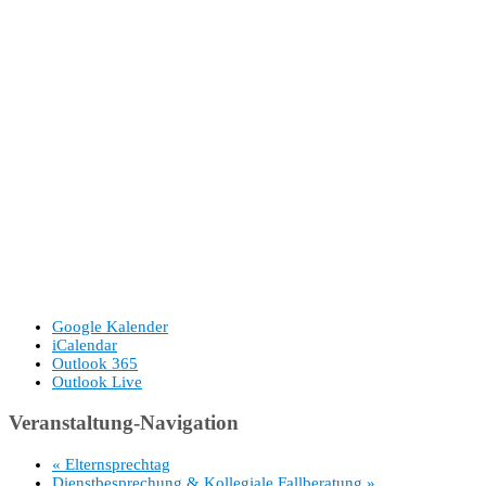
Google Kalender
iCalendar
Outlook 365
Outlook Live
Veranstaltung-Navigation
«
Elternsprechtag
Dienstbesprechung & Kollegiale Fallberatung
»