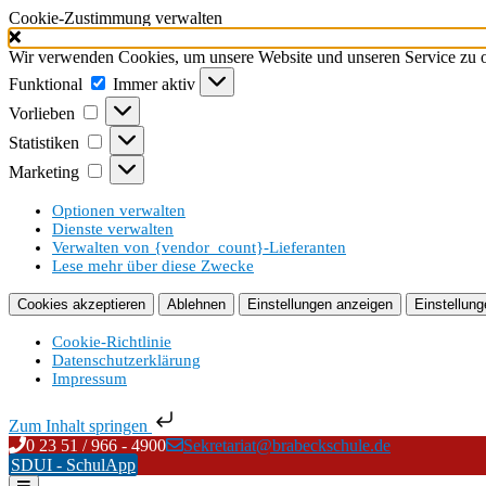
Cookie-Zustimmung verwalten
Wir verwenden Cookies, um unsere Website und unseren Service zu o
Funktional
Funktional
Immer aktiv
Vorlieben
Vorlieben
Statistiken
Statistiken
Marketing
Marketing
Optionen verwalten
Dienste verwalten
Verwalten von {vendor_count}-Lieferanten
Lese mehr über diese Zwecke
Cookies akzeptieren
Ablehnen
Einstellungen anzeigen
Einstellung
Cookie-Richtlinie
Datenschutzerklärung
Impressum
Zum Inhalt springen
Skip
0 23 51 / 966 - 4900
Sekretariat@brabeckschule.de
to
SDUI - SchulApp
content