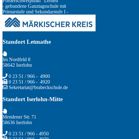
Förderschwerpunkt "Lernen"
- gebundene Ganztagsschule mit
Primarstufe und Sekundarstufe I -
Standort Letmathe
Im Nordfeld 8
58642 Iserlohn
0 23 51 / 966 - 4900
0 23 51 / 966 - 4920
Sekretariat@brabeckschule.de
Standort Iserlohn-Mitte
Mendener Str. 71
58636 Iserlohn
0 23 51 / 966 - 4950