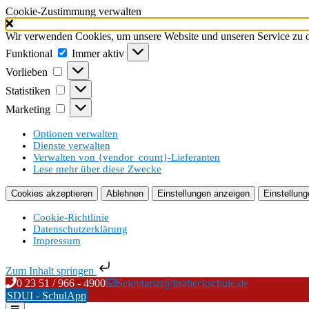
Cookie-Zustimmung verwalten
Wir verwenden Cookies, um unsere Website und unseren Service zu o
Funktional
Funktional
Immer aktiv
Vorlieben
Vorlieben
Statistiken
Statistiken
Marketing
Marketing
Optionen verwalten
Dienste verwalten
Verwalten von {vendor_count}-Lieferanten
Lese mehr über diese Zwecke
Cookies akzeptieren
Ablehnen
Einstellungen anzeigen
Einstellung
Cookie-Richtlinie
Datenschutzerklärung
Impressum
Zum Inhalt springen
Skip
0 23 51 / 966 - 4900
Sekretariat@brabeckschule.de
to
SDUI - SchulApp
content