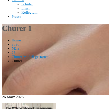
Termine
Schüler
Eltern
Kollegium
Presse
Churer 1
Home
2026
März
26
Churer-Modell gestartet
Churer 1
26
März
2026